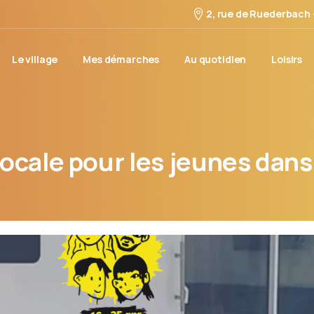
2, rue de Ruederbach
Le village
Mes démarches
Au quotidien
Loisirs
locale
pour
les
jeunes
dans