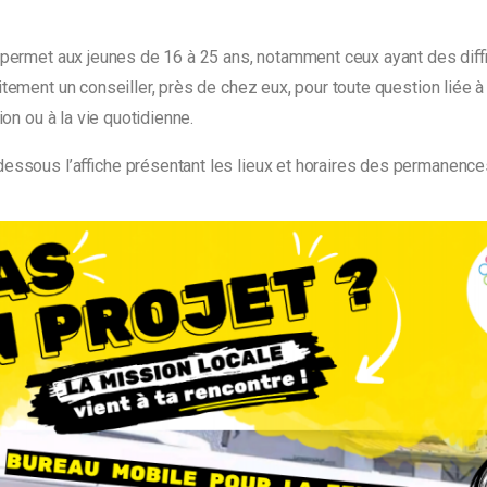
 permet aux jeunes de 16 à 25 ans, notamment ceux ayant des diffi
itement un conseiller, près de chez eux, pour toute question liée à 
tion ou à la vie quotidienne.
dessous l’affiche présentant les lieux et horaires des permanence