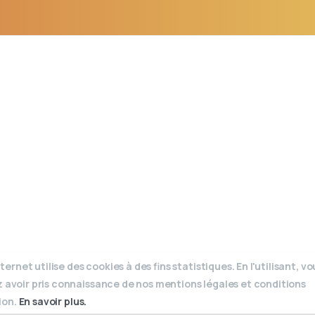
ternet utilise des cookies à des fins statistiques. En l'utilisant, vo
 avoir pris connaissance de nos mentions légales et conditions
tion.
En savoir plus.
Conception :
Wapen - Communication web, photo & vidéo à Hirtzbach